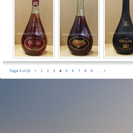
Page 4 of 18
<
1
2
3
4
5
6
7
8
9
...
>